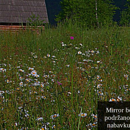
Mirror b
podržano
nabavku