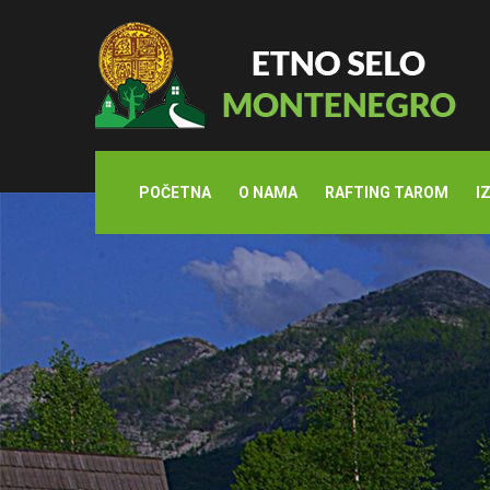
POČETNA
O NAMA
RAFTING TAROM
I