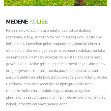
MEDENE
KOLIBE
Nalaze se oko 200 metara udaljenosti od centralnog
restorana, a to je dovoljno za mir i diskreciju koju zelite.Ove
kolibe imaju i poseban prilaz potpuno neovisan od ulaza u
etno selo a lako cete ga naci jer je oznacen putokazima tako
da nemozete promasiti dolazak do njih.Kao sto i sam naziv
govori ovo su kolibe gdje ce mladenci zavoljeti jos vise jedno
drugo ,djevojka i momak mozda postati mladenci, a stariji
parovi osjetiti cari mladosti.Zato povedite svoju voljenu osobu
u obilazak etno sela,vecerajte sa njom,provedite noc u
medenim kolibama ,a ostale brige prepusite svjezem
planinskom vazduhu ,prirodnoj hrani i dusevnom miru ,a to su
najbolji afrodizijjaci savremenog doba.