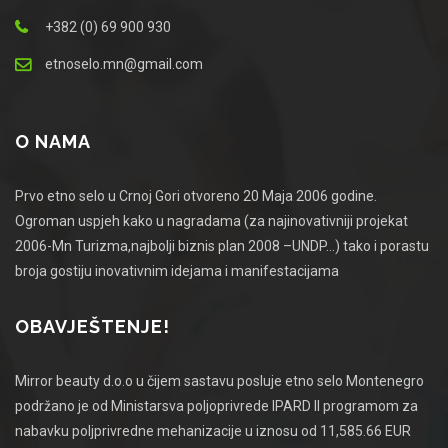
+382 (0) 69 900 930
etnoselo.mn@gmail.com
O NAMA
Prvo etno selo u Crnoj Gori otvoreno 20 Maja 2006 godine.
Ogroman uspjeh kako u nagradama (za najinovativniji projekat
2006-Mn Turizma,najbolji biznis plan 2008 –UNDP…) tako i porastu
broja gostiju inovativnim idejama i manifestacijama
OBAVJEŠTENJE!
Mirror beauty d.o.o u čijem sastavu posluje etno selo Montenegro
podržano je od Ministarsva poljoprivrede IPARD II programom za
nabavku poljprivredne mehanizacije u iznosu od 11,585.66 EUR